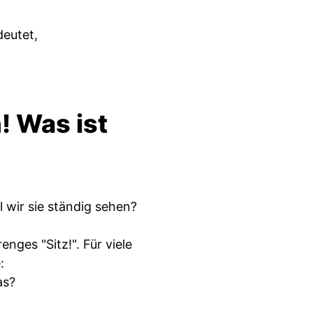
deutet,
n! Was ist
 wir sie ständig sehen?
enges "Sitz!". Für viele
:
as?